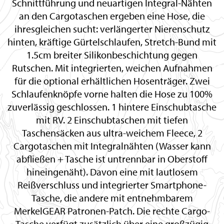
Schnittführung und neuartigen Integral-Nähten
an den Cargotaschen ergeben eine Hose, die
ihresgleichen sucht: verlängerter Nierenschutz
hinten, kräftige Gürtelschlaufen, Stretch-Bund mit
1.5cm breiter Silikonbeschichtung gegen
Rutschen. Mit integrierten, weichen Aufnahmen
für die optional erhältlichen Hosenträger. Zwei
Schlaufenknöpfe vorne halten die Hose zu 100%
zuverlässig geschlossen. 1 hintere Einschubtasche
mit RV. 2 Einschubtaschen mit tiefen
Taschensäcken aus ultra-weichem Fleece, 2
Cargotaschen mit Integralnähten (Wasser kann
abfließen + Tasche ist untrennbar in Oberstoff
hineingenäht). Davon eine mit lautlosem
Reißverschluss und integrierter Smartphone-
Tasche, die andere mit entnehmbarem
MerkelGEAR Patronen-Patch. Die rechte Cargo-
Tasche verfügt zusätzlich über eine großzügig