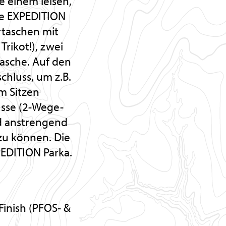
e einem leisen,
ie EXPEDITION
rtaschen mit
rikot!), zwei
asche. Auf den
schluss, um z.B.
m Sitzen
üsse (2-Wege-
d anstrengend
zu können. Die
EDITION Parka.
N
inish (PFOS- &