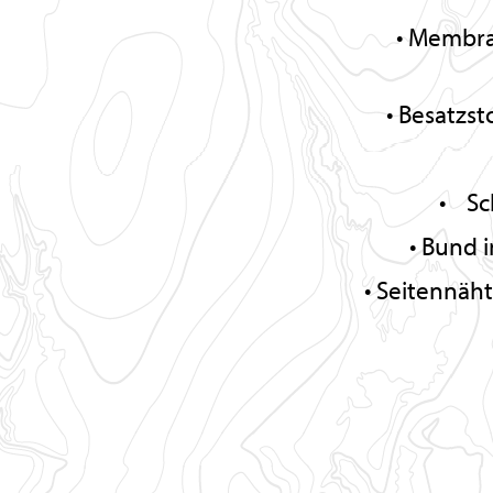
Membran
Besatzst
Sch
Bund i
Seitennäht