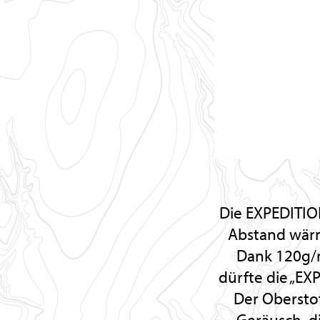
Die EXPEDITION
Abstand wärm
Dank 120g/m
dürfte die „E
Der Oberstof
Geräusch, d