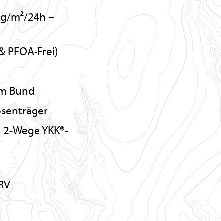
0g/m²/24h –
& PFOA-Frei)
am Bund
osenträger
t 2-Wege YKK®-
-RV