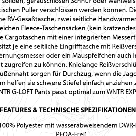
r soliden, geräuschlosen Schnur oder wahlweis
ischen Puller verschlossen werden können. D
ine RV-Gesäßtasche, zwei seitliche Handwärme
ichen Fleece-Taschensäcken (kein kratzendes T
e Cargotaschen mit einer integrierten Messert
tzt je eine seitliche Eingrifftasche mit Reißver
fernungsmesser oder ein Mauspfeifchen auch i
t zugreifen zu können. Knielange Reißverschl
 Außennaht sorgen für Durchzug, wenn die Jag
m helfen sie schwere Stiefel einfach anziehen 
TR G-LOFT Pants passt optimal zum WNTR EXP
FEATURES & TECHNISCHE SPEZIFIKATIONE
 100% Polyester mit wasserabweisendem DWR-F
PFOA-Frei)