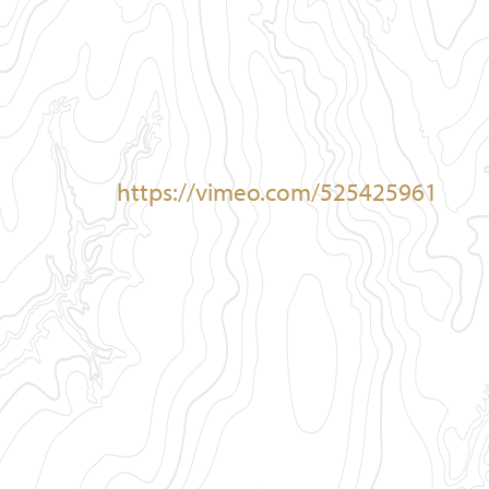
https://vimeo.com/525425961