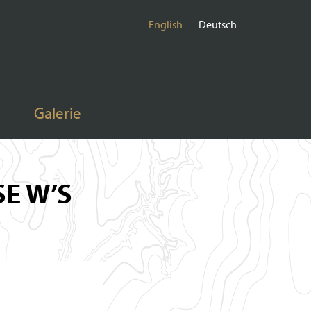
English
Deutsch
Galerie
E W’S