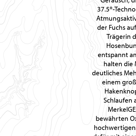
37.5®-Techno
Atmungsaktivi
der Fuchs au
Trägerin 
Hosenbund
entspannt am
halten die
deutliches Meh
einem groß
Hakenknop
Schlaufen 
MerkelGEA
bewährten Ox
hochwertigen 