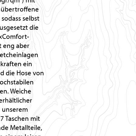
nübertroffene
 sodass selbst
usgesetzt die
axComfort-
t eng aber
retcheinlagen
kraften ein
rd die Hose von
ochstabilen
en. Weiche
rhältlicher
it unserem
7 Taschen mit
e Metallteile,