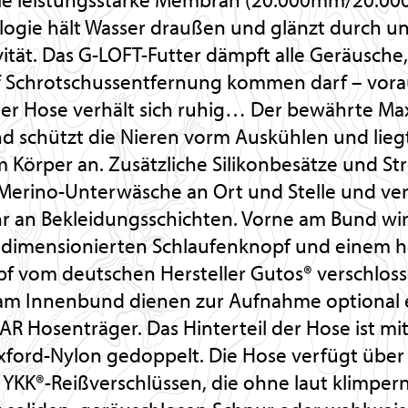
logie hält Wasser draußen und glänzt durch u
tät. Das G-LOFT-Futter dämpft alle Geräusche,
f Schrotschussentfernung kommen darf – vora
der Hose verhält sich ruhig… Der bewährte M
 schützt die Nieren vorm Auskühlen und lieg
 Körper an. Zusätzliche Silikonbesätze und St
 Merino-Unterwäsche an Ort und Stelle und ver
r an Bekleidungsschichten. Vorne am Bund wi
dimensionierten Schlaufenknopf und einem h
f vom deutschen Hersteller Gutos® verschloss
am Innenbund dienen zur Aufnahme optional e
R Hosenträger. Das Hinterteil der Hose ist m
ford-Nylon gedoppelt. Die Hose verfügt über 
YKK®-Reißverschlüssen, die ohne laut klimpernd