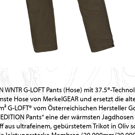
 WNTR G-LOFT Pants (Hose) mit 37.5®-Technolo
ste Hose von MerkelGEAR und ersetzt die alt
² G-LOFT® vom Österreichischen Hersteller Gol
XPEDITION Pants“ eine der wärmsten Jagdhosen 
f aus ultrafeinem, gebürstetem Trikot in Oliv s
ie leistungsstarke Membran (20.000mm/20.00