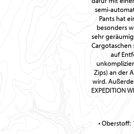
dafür mit eine
semi-automat
Pants hat e
besonders we
sehr geräumig
Cargotaschen si
auf Ent
unkomplizier
Zips) an der
wird. Außerde
EXPEDITION WN
Oberstoff: