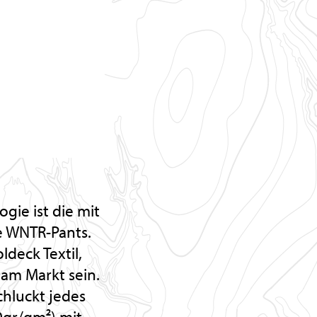
gie ist die mit
e WNTR-Pants.
deck Textil,
am Markt sein.
chluckt jedes
0gr/qm²) mit