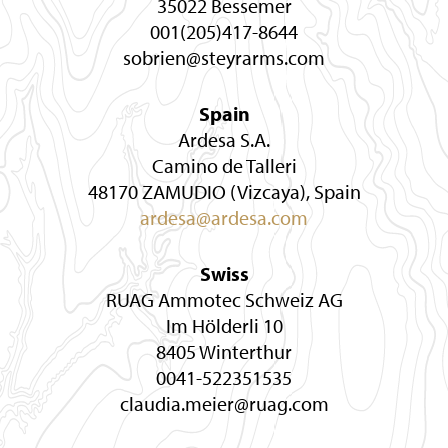
35022 Bessemer
001(205)417-8644
sobrien@steyrarms.com
Spain
Ardesa S.A.
Camino de Talleri
48170 ZAMUDIO (Vizcaya), Spain
ardesa@ardesa.com
Swiss
RUAG Ammotec Schweiz AG
Im Hölderli 10
8405 Winterthur
0041-522351535
claudia.meier@ruag.com