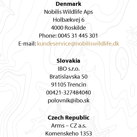
Denmark
Nobilis Wildlife Aps
Holbækvej 6
4000 Roskilde
Phone: 0045 31 445 301
E-mail:
kundeservice@nobiliswildlife.dk
Slovakia
IBO s.r.o.
Bratislavska 50
91105 Trencin
00421-327484040
polovnik@ibo.sk
Czech Republic
Arms – CZ a.s.
Komenskeho 1353