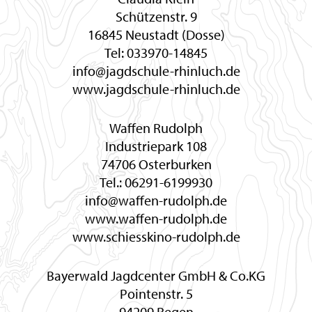
Schützenstr. 9
16845 Neustadt (Dosse)
Tel: 033970-14845
info@jagdschule-rhinluch.de
www.jagdschule-rhinluch.de
Waffen Rudolph
Industriepark 108
74706 Osterburken
Tel.: 06291-6199930
info@waffen-rudolph.de
www.waffen-rudolph.de
www.schiesskino-rudolph.de
Bayerwald Jagdcenter GmbH & Co.KG
Pointenstr. 5
94209 Regen